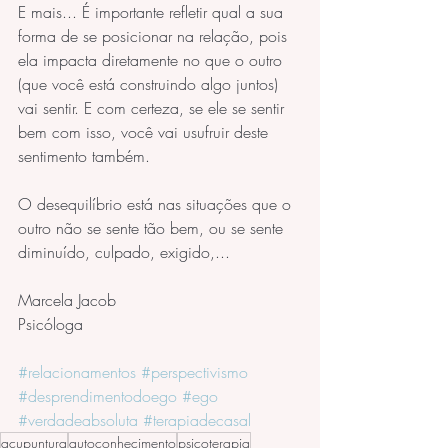
E mais... É importante refletir qual a sua 
forma de se posicionar na relação, pois 
ela impacta diretamente no que o outro 
(que você está construindo algo juntos) 
vai sentir. E com certeza, se ele se sentir 
bem com isso, você vai usufruir deste 
sentimento também. 
O desequilíbrio está nas situações que o 
outro não se sente tão bem, ou se sente 
diminuído, culpado, exigido,...
Marcela Jacob 
Psicóloga
#relacionamentos
#perspectivismo
#desprendimentodoego
#ego
#verdadeabsoluta
#terapiadecasal
acupuntura
autoconhecimento
psicoterapia