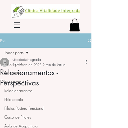
Post
Todos posts
vitalidadeintegrada
Todos posts
24 de fev. de 2023
2 min de leitura
Relacionamentos -
Acupuntura
Perspectivas
Psicoterapia
Relacionamentos
Fisioterapia
Pilates Postura Funcional
Curso de Pilates
Aula de Acupuntura