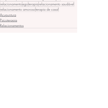
relacionamento
ego
terapia
relacionamento saudável
relacionamento amoroso
terapia de casal
Acupuntura
Psicoterapia
Relacionamentos
Posts recentes
Ver tudo