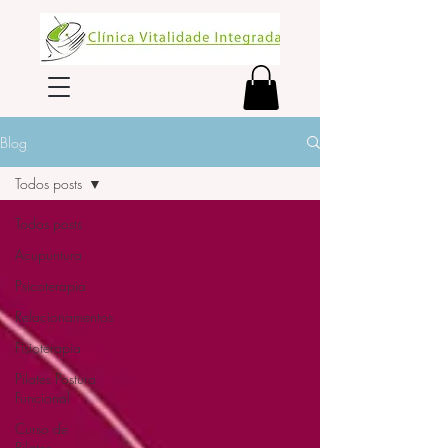
Blog
Todos posts
Todos posts
Acupuntura
Psicoterapia
Relacionamentos
Fisioterapia
Pilates Postura
Funcional
Curso de
Pilates