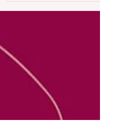
habilidades que você deveria ficar incomodado, mas,
antes, quando você falha em...