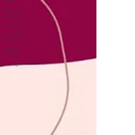
Aula de
Acupuntura
ansiedade
ponto de
acupuntura
terapia
auricular
iridologia