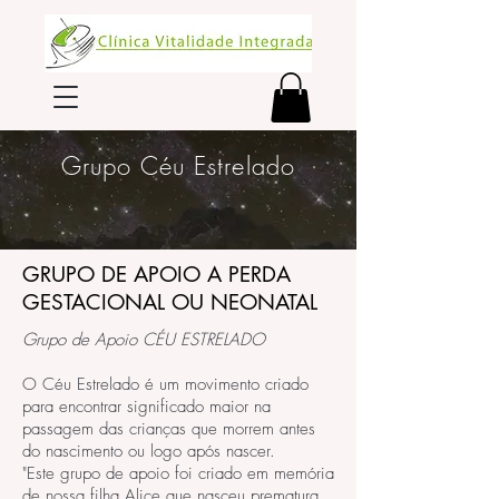
Grupo Céu Estrelado
GRUPO DE APOIO A PERDA
GESTACIONAL OU NEONATAL
Grupo de Apoio CÉU ESTRELADO
O Céu Estrelado é um movimento criado
para encontrar significado maior na
passagem das crianças que morrem antes
do nascimento ou logo após nascer.
"Este grupo de apoio foi criado em memória
de nossa filha Alice que nasceu prematura