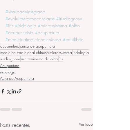
#vitalidadeintegrada
#evoluirdeformaconstante
#irisdiagnose
#iris
#iridologia
#microssistema
#olho
#acupunturista
#acupuntura
#medicinatradicionalchinesa
#equilibrio
acupuntura
curso de acupuntura
medicina tradicional chinesa
microssistema
iridologia
irisdiagnose
microssistema do olho
íris
Acupuntura
iridologia
Aula de Acupuntura
Posts recentes
Ver tudo