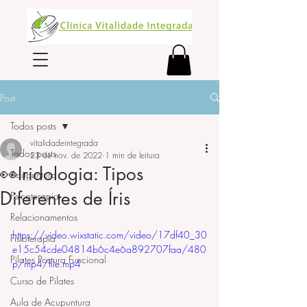
Post
Todos posts
vitalidadeintegrada
Todos posts
23 de nov. de 2022
1 min de leitura
👀Iridologia: Tipos
Acupuntura
Diferentes de Íris
Psicoterapia
Relacionamentos
https://video.wixstatic.com/video/17df40_30
Fisioterapia
e15c54cde04814b6c4e6a892707faa/480
Pilates Postura Funcional
p/mp4/file.mp4
Curso de Pilates
Aula de Acupuntura