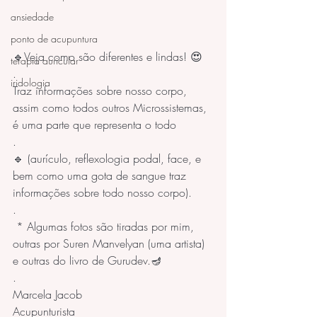
ansiedade
ponto de acupuntura
🔹Veja como são diferentes e lindas! 😍
terapia auricular
.
iridologia
Traz informações sobre nosso corpo, 
assim como todos outros Microssistemas, 
é uma parte que representa o todo
.
🔹 (aurículo, reflexologia podal, face, e 
bem como uma gota de sangue traz 
informações sobre todo nosso corpo).  
.
 * Algumas fotos são tiradas por mim, 
outras por Suren Manvelyan (uma artista) 
e outras do livro de Gurudev.🪔
.
Marcela Jacob
Acupunturista