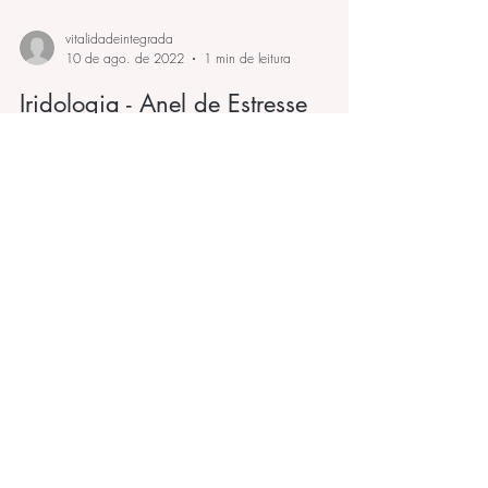
vitalidadeintegrada
10 de ago. de 2022
1 min de leitura
Iridologia - Anel de Estresse
🔹Anéis de Stress 👁️ . 🔺São estes arcos ou anéis
concêntricos, parecem estrias. Percebe? . ▶️
Representam ansiedade, stress, agitação....