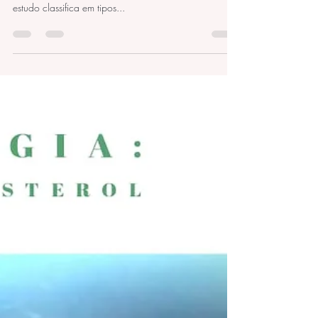
👁️Iridologia - Método Ray Id ou Raio Inconsciente 👀 .
4️⃣ Existem 4 tipos de constituição da iris que este
estudo classifica em tipos...