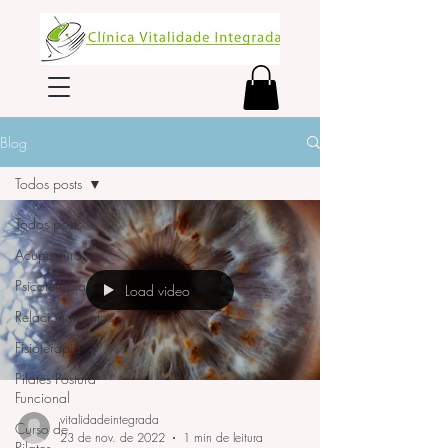
Blog
Todos posts
Todos posts
Acupuntura
Psicoterapia
Load video
Relacionamentos
Fisioterapia
Pilates Postura
Funcional
vitalidadeintegrada
Curso de
23 de nov. de 2022
1 min de leitura
Pilates