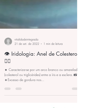
vitalidadeintegrada
21 de set. de 2022
1 min de leitura
👁️ Iridologia: Anel de Colesterol
🕵️‍♀️
🔸 Caracteriza-se por um arco branco ou amarelado
(colesterol ou triglicérides) entre a íris e a esclera. 📸 .
🔹Excesso de gordura nos...