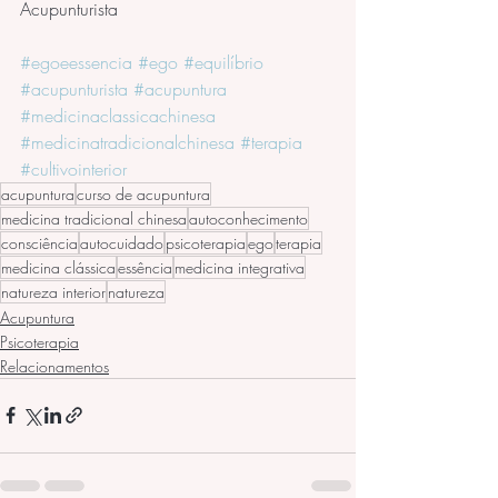
Acupunturista
#egoeessencia
#ego
#equilíbrio
#acupunturista
#acupuntura
#medicinaclassicachinesa
#medicinatradicionalchinesa
#terapia
#cultivointerior
acupuntura
curso de acupuntura
medicina tradicional chinesa
autoconhecimento
consciência
autocuidado
psicoterapia
ego
terapia
medicina clássica
essência
medicina integrativa
natureza interior
natureza
Acupuntura
Psicoterapia
Relacionamentos