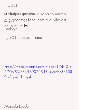
ansiedade
🔹Um pouco sobre o trabalho interno 
ponto de acupuntura
que podemos fazer com o auxílio da 
terapia auricular
acupuntura 💟
iridologia
.
Ego X Natureza Interna
https://video.wixstatic.com/video/17df40_cf
67f6b975b34f1b9022f91816ecdcc3/108
0p/mp4/file.mp4
Marcela Jacob