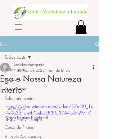
Post
Todos posts
vitalidadeintegrada
Todos posts
7 de mar. de 2023
1 min de leitura
Ego e Nossa Natureza
Acupuntura
Interior
Psicoterapia
Relacionamentos
https://video.wixstatic.com/video/17df40_1c
Fisioterapia
7e9a351cfe473ebb3839a3764ad7a9/10
Pilates Postura Funcional
80p/mp4/file.mp4
Curso de Pilates
Aula de Acupuntura