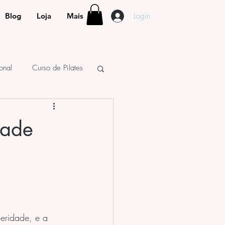
Login
Blog
Loja
Mais
ional
Curso de Pilates
dade
ceridade, e a 