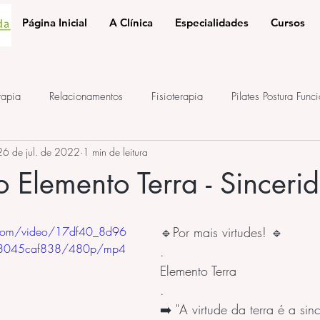
Página Inicial
A Clínica
Especialidades
Cursos
rapia
Relacionamentos
Fisioterapia
Pilates Postura Func
26 de jul. de 2022
1 min de leitura
e
ponto de acupuntura
terapia auricular
iridologia
o Elemento Terra - Sinceri
ic.com/video/17df40_8d96
🔹Por mais virtudes! 🔹
43045caf838/480p/mp4
.
Elemento Terra 
.
➡️ "A virtude da terra é a sin