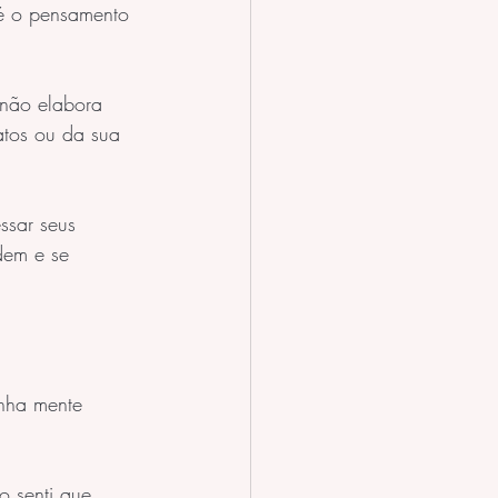
 é o pensamento 
 não elabora 
atos ou da sua 
ssar seus 
dem e se 
inha mente 
o senti que 