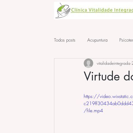
Todos posts
Acupuntura
Psicote
vitalidadeintegrada
Aula de Acupuntura
ansiedad
Virtude d
https://video.wixstat
c219ff30434ab0ddd
/file.mp4