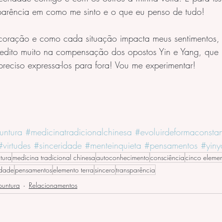
nsparência em como me sinto e o que eu penso de tudo! 
 coração e como cada situação impacta meus sentimentos, 
credito muito na compensação dos opostos Yin e Yang, que 
reciso expressa-los para fora! Vou me experimentar!  
untura
#medicinatradicionalchinesa
#evoluirdeformaconstan
#virtudes
#sinceridade
#menteinquieta
#pensamentos
#yin
tura
medicina tradicional chinesa
autoconhecimento
consciência
cinco eleme
idade
pensamentos
elemento terra
sincero
transparência
puntura
Relacionamentos