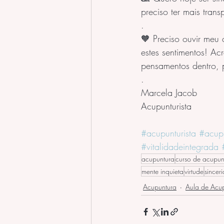
preciso ter mais tra
.
🧡 Preciso ouvir meu
estes sentimentos! A
pensamentos dentro, p
.
Marcela Jacob
Acupunturista
#acupunturista
#acup
#vitalidadeintegrada
acupuntura
curso de acupun
mente inquieta
virtude
sincer
Acupuntura
Aula de Acu