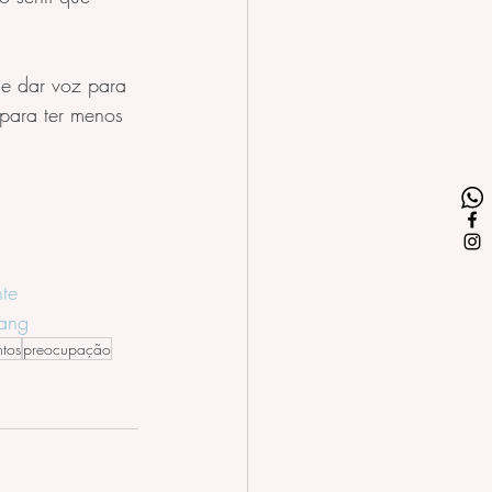
e dar voz para 
para ter menos 
te
yang
ntos
preocupação