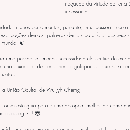
negação da virtude da terra
incessante.
.
ridade, menos pensamentos; portanto, uma pessoa sincera
explicações demais, palavras demais para falar dos seus 
o mundo. ☯️
ra uma pessoa for, menos necessidade ela sentirá de expre
de uma enxurrada de pensamentos galopantes, que se suce
mente". 
re a União Oculta" de Wu Jyh Cherng 
o trouxe este guia para eu me apropriar melhor de como m
omo sossega-la! 🤯
ceridade comigo e com os outros a minha volta! E para iss