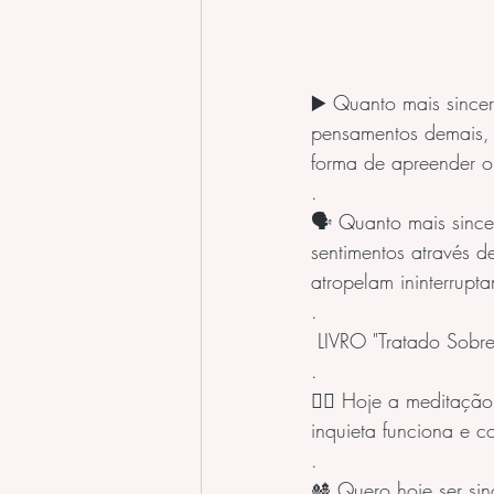
▶️ Quanto mais since
pensamentos demais, 
forma de apreender 
.
🗣️ Quanto mais since
sentimentos através 
atropelam ininterrupta
.
 LIVRO "Tratado Sob
.
🧘‍♀️ Hoje a meditaçã
inquieta funciona e c
.
🎎 Quero hoje ser sin