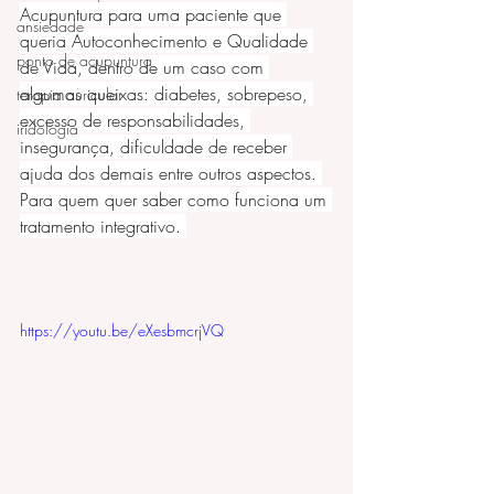
Acupuntura para uma paciente que 
ansiedade
queria Autoconhecimento e Qualidade 
ponto de acupuntura
de Vida, dentro de um caso com 
algumas queixas: diabetes, sobrepeso, 
terapia auricular
excesso de responsabilidades, 
iridologia
insegurança, dificuldade de receber 
ajuda dos demais entre outros aspectos. 
Para quem quer saber como funciona um 
tratamento integrativo. 
https://youtu.be/eXesbmcrjVQ