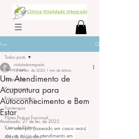
Post
Todos posts
vitalidadeintegrada
Todos posts
17 de fev. de 2025
1 min de leitura
Um Atendimento de
Acupuntura
Acupuntura para
Psicoterapia
Relacionamentos
Autoconhecimento e Bem
Fisioterapia
Estar
Pilates Postura Funcional
Atualizado:
27 de fev. de 2025
Curso de Pilates
Um exemplo (baseado em casos reais) 
de um início de atendimento em 
Aula de Acupuntura