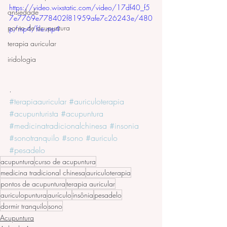
https://video.wixstatic.com/video/17df40_f5
ansiedade
7e7769e778402f81959afe7c26243e/480
ponto de acupuntura
p/mp4/file.mp4
terapia auricular
iridologia
.
#terapiaauricular
#auriculoterapia
#acupunturista
#acupuntura
#medicinatradicionalchinesa
#insonia
#sonotranquilo
#sono
#auriculo
#pesadelo
acupuntura
curso de acupuntura
medicina tradicional chinesa
auriculoterapia
pontos de acupuntura
terapia auricular
auriculopuntura
aurículo
insônia
pesadelo
dormir tranquilo
sono
Acupuntura