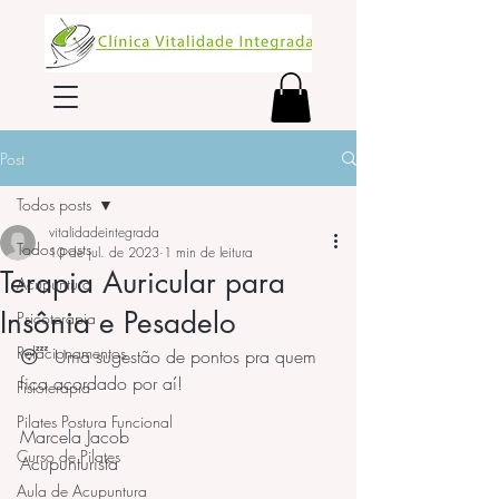
Post
Todos posts
vitalidadeintegrada
Todos posts
10 de jul. de 2023
1 min de leitura
Terapia Auricular para
Acupuntura
Insônia e Pesadelo
Psicoterapia
Relacionamentos
😴 Uma sugestão de pontos pra quem 
fica acordado por aí!
Fisioterapia
Pilates Postura Funcional
Marcela Jacob
Curso de Pilates
Acupunturista
Aula de Acupuntura