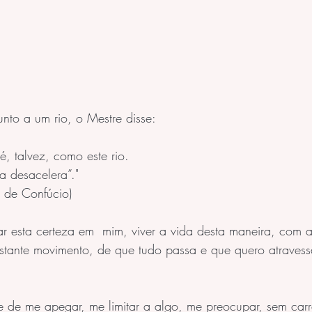
unto a um rio, o Mestre disse: 
, talvez, como este rio.
ca desacelera”."
" de Confúcio) 
gar esta certeza em  mim, viver a vida desta maneira, com 
stante movimento, de que tudo passa e que quero atravessa
 de me apegar, me limitar a algo, me preocupar, sem car