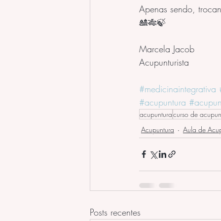
Apenas sendo, troca
🎎🎋🍃
Marcela Jacob
Acupunturista
#medicinaintegrativa
#acupuntura
#acupunt
acupuntura
curso de acupun
Acupuntura
Aula de Acu
Posts recentes