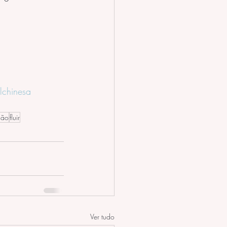
lchinesa
ção
fluir
Ver tudo