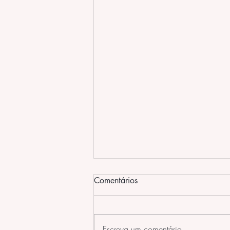
Formas de Manipular as
Comentários
Agulhas na Acupuntura
Formas diferentes de aplicar
acupuntura e mexer nas agulhas.
Escreva um comentário