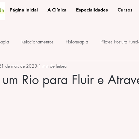
Página Inicial
A Clínica
Especialidades
Cursos
rapia
Relacionamentos
Fisioterapia
Pilates Postura Func
21 de mar. de 2023
1 min de leitura
e
ponto de acupuntura
terapia auricular
iridologia
um Rio para Fluir e Atrav