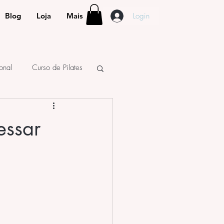
Login
Blog
Loja
Mais
ional
Curso de Pilates
essar