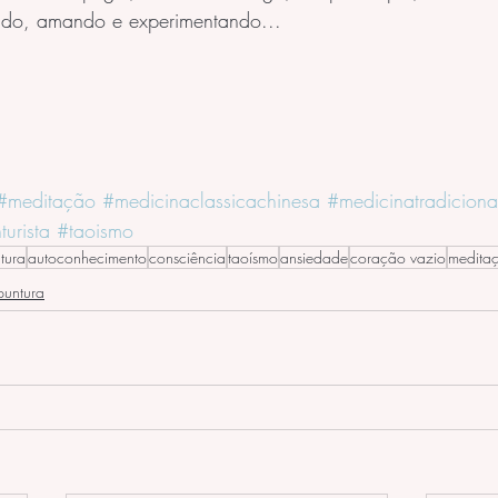
ndo, amando e experimentando...
#meditação
#medicinaclassicachinesa
#medicinatradiciona
urista
#taoismo
tura
autoconhecimento
consciência
taoísmo
ansiedade
coração vazio
medita
puntura