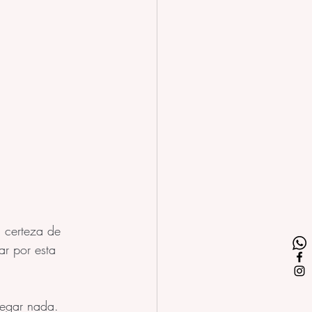
a certeza de 
r por esta 
regar nada. 