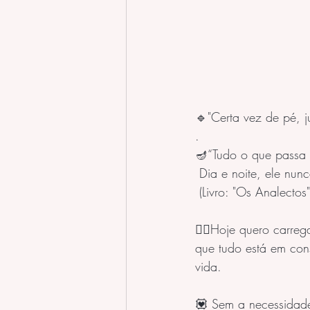
🔹"Certa vez de pé, j
.
🪔“Tudo o que passa é
 Dia e noite, ele nun
 (Livro: "Os Analectos
🧘‍♀️Hoje quero carre
que tudo está em con
vida. 
💟 Sem a necessidade