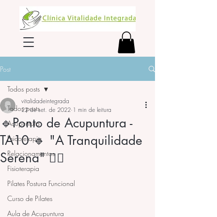
Post
Todos posts
vitalidadeintegrada
Todos posts
22 de set. de 2022
1 min de leitura
🔹Ponto de Acupuntura -
Acupuntura
TA10 🔹 "A Tranquilidade
Psicoterapia
Relacionamentos
Serena" 🧘‍♀️
Fisioterapia
Pilates Postura Funcional
Curso de Pilates
Aula de Acupuntura