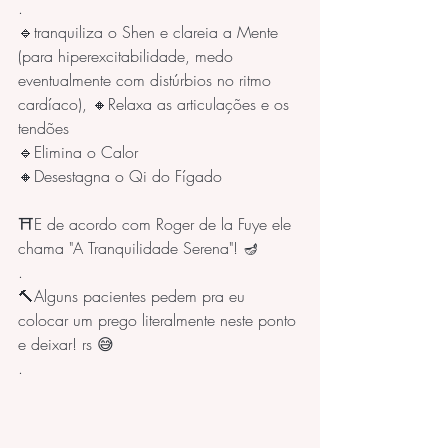
.
🔹tranquiliza o Shen e clareia a Mente 
(para hiperexcitabilidade, medo 
eventualmente com distúrbios no ritmo 
cardíaco), 🔸Relaxa as articulações e os 
tendões
🔹Elimina o Calor
🔸Desestagna o Qi do Fígado
⛩️E de acordo com Roger de la Fuye ele 
chama "A Tranquilidade Serena"! 🪔
.
🔨Alguns pacientes pedem pra eu 
colocar um prego literalmente neste ponto 
e deixar! rs 😅
.