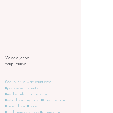
Marcela Jacob
Acupunturista
#acupuntura
#acupunturista
#pontosdeacupuntura
#evoluirdeformaconstante
#vitalidadeintegrada
#tranquilidade
#serenidade
#pânico
#sindromedopanico
#ansiedade