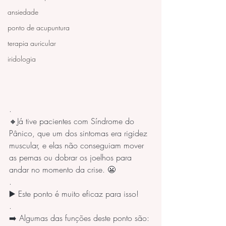
ansiedade
ponto de acupuntura
terapia auricular
iridologia
.
🔸Já tive pacientes com Síndrome do 
Pânico, que um dos sintomas era rigidez 
muscular, e elas não conseguiam mover 
as pernas ou dobrar os joelhos para 
andar no momento da crise. 😬
.
▶️ Este ponto é muito eficaz para isso! 
.
➡️ Algumas das funções deste ponto são: 