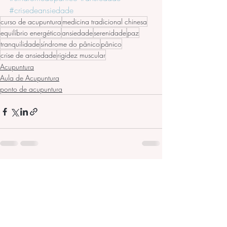
#crisedeansiedade
curso de acupuntura
medicina tradicional chinesa
equilíbrio energético
ansiedade
serenidade
paz
tranquilidade
síndrome do pânico
pânico
crise de ansiedade
rigidez muscular
Acupuntura
Aula de Acupuntura
ponto de acupuntura
Posts recentes
Ver tudo