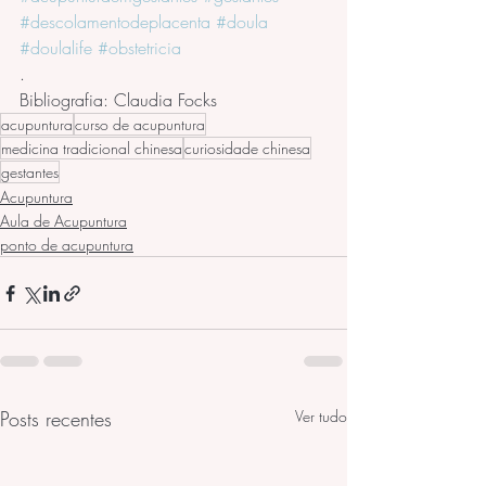
#descolamentodeplacenta
#doula
#doulalife
#obstetricia
.
Bibliografia: Claudia Focks
acupuntura
curso de acupuntura
medicina tradicional chinesa
curiosidade chinesa
gestantes
Acupuntura
Aula de Acupuntura
ponto de acupuntura
Posts recentes
Ver tudo