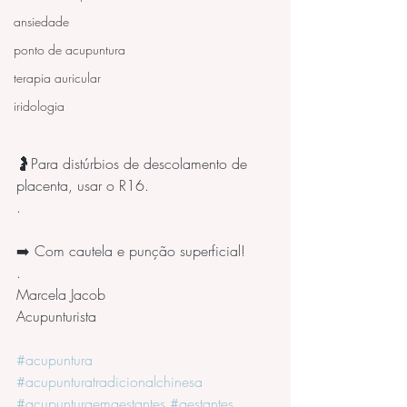
ansiedade
ponto de acupuntura
terapia auricular
iridologia
🤰Para distúrbios de descolamento de 
placenta, usar o R16.
.
➡️ Com cautela e punção superficial! 
.
Marcela Jacob
Acupunturista
#acupuntura
#acupunturatradicionalchinesa
#acupunturaemgestantes
#gestantes