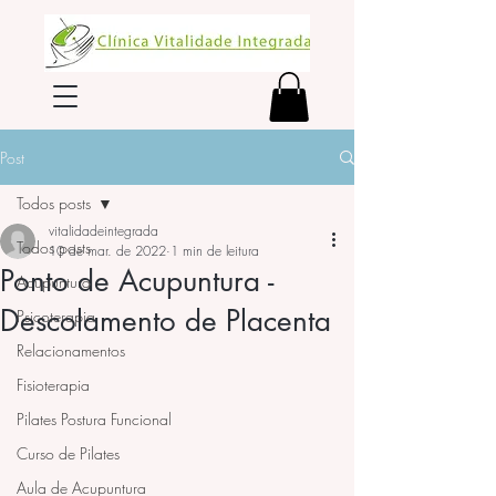
Post
Todos posts
vitalidadeintegrada
Todos posts
10 de mar. de 2022
1 min de leitura
Ponto de Acupuntura -
Acupuntura
Descolamento de Placenta
Psicoterapia
Relacionamentos
Fisioterapia
Pilates Postura Funcional
Curso de Pilates
Aula de Acupuntura