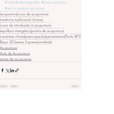
#vitalidadeintegrada
#preocupação
#tecnicasdeacupuntura
acupuntura
curso de acupuntura
medicina tradicional chinesa
curso de introdução à acupuntura
equilíbrio energético
pontos de acupuntura
caractere chines
preocupação
pensamentos
Ponto BP3
Baço 3
Clareza Suprema
umidade
Acupuntura
Aula de Acupuntura
ponto de acupuntura
Posts recentes
Ver tudo