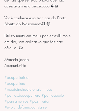
demais que se relacionava que não 
acessavam esta percepção.☯️🎎
.
Você conhece esta técnicas do Ponto 
Aberto do Nascimento?! 😊
.
Utilizo muito em meus pacientes!!! Hoje 
em dia, tem aplicativo que faz este 
cálculo! 🙃
.
Marcela Jacob
Acupunturista
#acupunturista
#acupuntura
#medicinatradicionalchinesa
#pontosdeacupuntura
#pontoaberto
#pensamentos
#pazinterior
#evoluirdeformaconstante