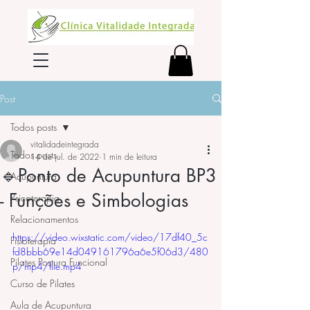
Post
Todos posts
vitalidadeintegrada
Todos posts
14 de jul. de 2022
1 min de leitura
🔹Ponto de Acupuntura BP3
Acupuntura
- Funções e Simbologias
Psicoterapia
Relacionamentos
https://video.wixstatic.com/video/17df40_5c
Fisioterapia
fd8bbb69e14d049161796a6e5f06d3/480
Pilates Postura Funcional
p/mp4/file.mp4
Curso de Pilates
Aula de Acupuntura