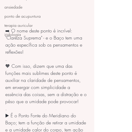
ansiedade
ponto de acupuntura
.
terapia auricular
➡️ O nome deste ponto é incrível: 
iridologia
"Clareza Suprema" - e o Baço tem uma 
ação específica sob os pensamentos e 
reflexões! 
.
🧡 Com isso, dizem que uma das 
funções mais sublimes deste ponto é 
auxiliar na claridade de pensamentos, 
em enxergar com simplicidade a 
essência das coisas, sem a distração e o 
pêso que a umidade pode provocar! 
.
▶️ É o Ponto Fonte do Meridiano do 
Baço; tem a função de retirar a umidade 
e a umidade calor do corpo, tem ação 