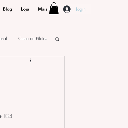
Login
Blog
Loja
Mais
ional
Curso de Pilates
+ IG4    