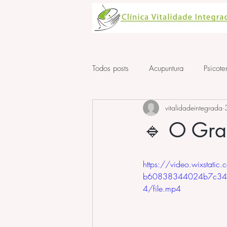
Todos posts
Acupuntura
Psicote
vitalidadeintegrada
Aula de Acupuntura
ansiedad
🔹 O Gra
https://video.wixstat
b60838344024b7c34
4/file.mp4