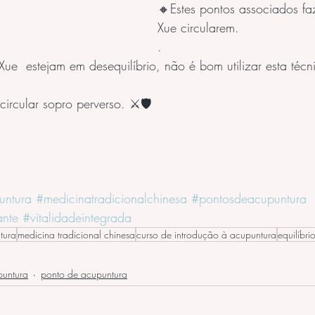
🔸Estes pontos associados f
Xue circularem.  
.
ue  estejam em desequilíbrio, não é bom utilizar esta técn
ircular sopro perverso. ⚔️🛡️
untura
#medicinatradicionalchinesa
#pontosdeacupuntura
ante
#vitalidadeintegrada
tura
medicina tradicional chinesa
curso de introdução à acupuntura
equilíbri
puntura
ponto de acupuntura