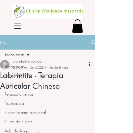
Post
Todos posts
vitalidadeintegrada
Todos posts
23 de fev. de 2022
1 min de leitura
Labirintite - Terapia
Acupuntura
Auricular Chinesa
Psicoterapia
Relacionamentos
Fisioterapia
Pilates Postura Funcional
Curso de Pilates
Aula de Acupuntura