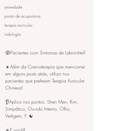
ansiedade
ponto de acupuntura
terapia auricular
iridologia
😵Pacientes com Sintomas de Labirintite?  
.
🔸Além da Cranioterapia que mencionei 
em alguns posts atrás, utilizo nos 
pacientes que preferem Terapia Auricular 
Chinesa!
.
👂Aplico nos pontos: Shen Men, Rim, 
Simpático, Ouvido Interno, Olho, 
Vertigem, F. ☯️
.
🔹E você?