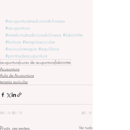
#acupunturatradicionalchinesa
#acupuntura
#medicinatradicionalchinesa
#labirintite
#tontura
#terapiaauricular
#auriculoterapia
#equilibrio
#pontosdeacupuntura
acupuntura
curso de acupuntura
labirintite
Acupuntura
Aula de Acupuntura
terapia auricular
Posts recentes
Ver tudo