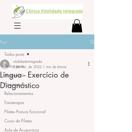
Post
Todos posts
vitalidadeintegrada
Todos posts
3 de out. de 2022
1 min de leitura
Língua - Exercício de
Acupuntura
Diagnóstico
Psicoterapia
Relacionamentos
Fisioterapia
Pilates Postura Funcional
Curso de Pilates
Aula de Acupuntura