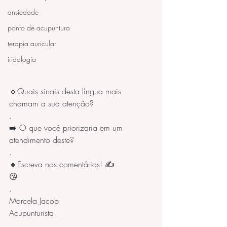
ansiedade
ponto de acupuntura
terapia auricular
iridologia
🔹Quais sinais desta língua mais 
chamam a sua atenção?
.
➡️ O que você priorizaria em um 
atendimento deste? 
.
🔸Escreva nos comentários! ✍️
😘
.
Marcela Jacob
Acupunturista