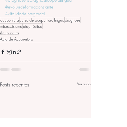
#diagnose
#diagnosticopelalingua
#evoluirdeformaconstante
#vitalidadeintegradaL
acupuntura
curso de acupuntura
língua
diagnose
microssistema
diagnóstico
Acupuntura
Aula de Acupuntura
Posts recentes
Ver tudo