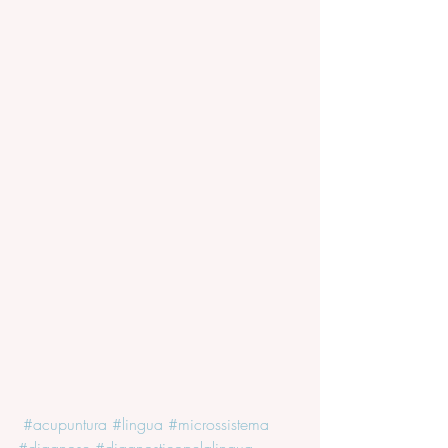
#acupuntura
#lingua
#microssistema