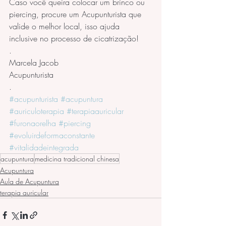
Caso você queira colocar um brinco ou 
piercing, procure um Acupunturista que 
valide o melhor local, isso ajuda 
inclusive no processo de cicatrização!
.
Marcela Jacob
Acupunturista
.
#acupunturista
#acupuntura
#auriculoterapia
#terapiaauricular
#furonaorelha
#piercing
#evoluirdeformaconstante
#vitalidadeintegrada
acupuntura
medicina tradicional chinesa
Acupuntura
Aula de Acupuntura
terapia auricular