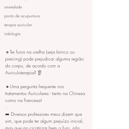
ansiedade
ponto de acupuntura
terapia auricular
iridologia
🔹Ter furos na orelha (seja brinco ou 
piercing) pode prejudicar alguma região 
do corpo, de acordo com a 
Auriculoterapia? 👂
.
🔸Uma pergunta frequente nos 
tratamentos Auriculares - tanto na Chinesa 
como na Francesa!
.
➡️ Diversos professores meus dizem que 
sim, que pode ter algum prejuízo inicial, 
mas que ao cicatrizar bem o furo, não 