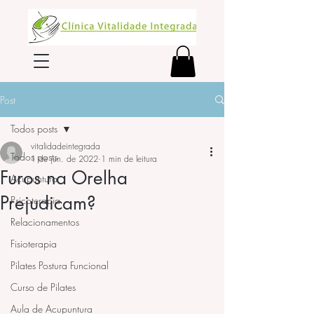
Post
Todos posts
vitalidadeintegrada
Todos posts
1 de jun. de 2022
1 min de leitura
Furos na Orelha
Acupuntura
Prejudicam?
Psicoterapia
Relacionamentos
Fisioterapia
Pilates Postura Funcional
Curso de Pilates
Aula de Acupuntura