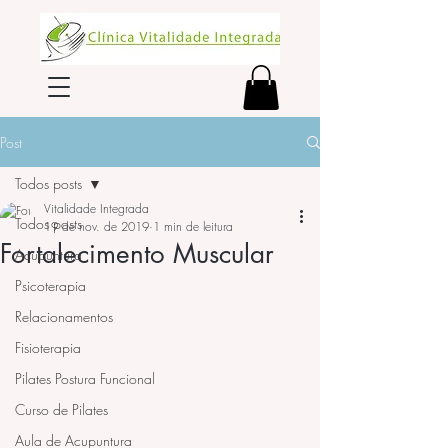
Post
Todos posts
Vitalidade Integrada
Todos posts
19 de nov. de 2019
1 min de leitura
Fortalecimento Muscular
Acupuntura
Psicoterapia
Relacionamentos
Fisioterapia
Pilates Postura Funcional
Curso de Pilates
Aula de Acupuntura