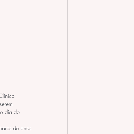
línica 
 serem 
o dia do 
hares de anos 