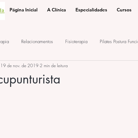
Página Inicial
A Clínica
Especialidades
Cursos
rapia
Relacionamentos
Fisioterapia
Pilates Postura Func
19 de nov. de 2019
2 min de leitura
e
ponto de acupuntura
terapia auricular
iridologia
upunturista