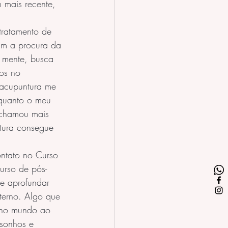
 mais recente, 
tratamento de 
um a procura da 
 mente, busca 
os no 
 acupuntura me 
 quanto o meu 
 chamou mais 
tura consegue 
ntato no Curso 
urso de pós-
e aprofundar 
terno. Algo que 
e no mundo ao 
sonhos e 