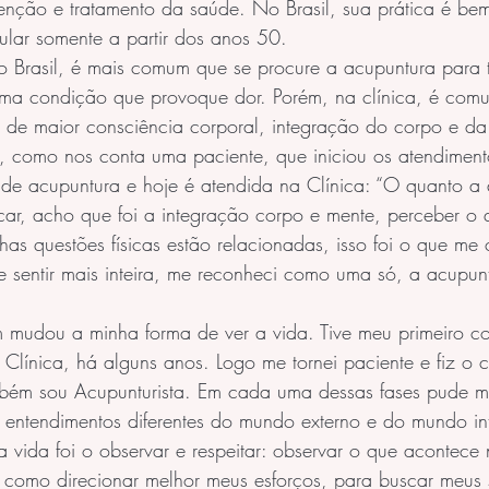
nção e tratamento da saúde. No Brasil, sua prática é bem
ular somente a partir dos anos 50.
 Brasil, é mais comum que se procure a acupuntura para 
ma condição que provoque dor. Porém, na clínica, é com
 de maior consciência corporal, integração do corpo e da
, como nos conta uma paciente, que iniciou os atendiment
 de acupuntura e hoje é atendida na Clínica: “O quanto a
licar, acho que foi a integração corpo e mente, perceber o
as questões físicas estão relacionadas, isso foi o que me
 sentir mais inteira, me reconheci como uma só, a acupun
mudou a minha forma de ver a vida. Tive meu primeiro co
 Clínica, há alguns anos. Logo me tornei paciente e fiz o c
bém sou Acupunturista. Em cada uma dessas fases pude m
e entendimentos diferentes do mundo externo e do mundo in
 vida foi o observar e respeitar: observar o que acontec
 como direcionar melhor meus esforços, para buscar meus 