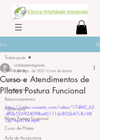
Post
Todos posts
vitalidadeintegrada
Todos posts
5 de ago. de 2021
0 min de leitura
Curso e Atendimentos de
Acupuntura
Pilates Postura Funcional
Psicoterapia
Relacionamentos
https://video.wixstatic.com/video/17df40_62
Fisioterapia
dff0b526924098a46111dc802b47c8/48
Pilates Postura Funcional
0p/mp4/file.mp4
Curso de Pilates
Aula de Acupuntura