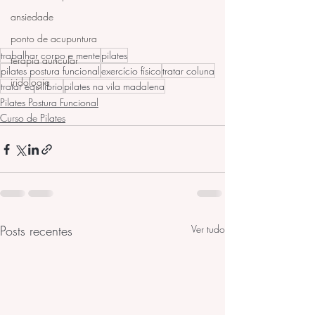
ansiedade
ponto de acupuntura
trabalhar corpo e mente
pilates
terapia auricular
pilates postura funcional
exercício físico
tratar coluna
iridologia
tratar equilíbrio
pilates na vila madalena
Pilates Postura Funcional
Curso de Pilates
Posts recentes
Ver tudo