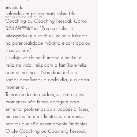
ansiedade
Falando um pouco mais sobre Life 
ponto de acupuntura
Coaching ou Coaching Pessoal. Como 
terapia auricular
disse Aristóteles: “Para ser feliz, é 
necessário que você utilize seus talentos 
iridologia
na potencialidade máxima e satisfaça os 
seus valores”.
O objetivo do ser humano é ser Feliz. 
Feliz na vida, feliz com a família e feliz 
com si mesmo… Nos dias de hoje 
somos desafiados a cada dia, e a cada 
momento…
Temos medo de mudanças, em alguns 
momentos não temos coragem para 
enfrentar problemas ou situações difíceis, 
em outros ficamos limitados por nossos 
hábitos que são extremamente limitantes.
O Life Coaching ou Coaching Pessoal, 