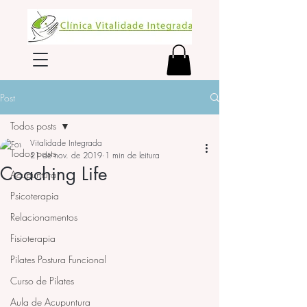
Post
Todos posts
Vitalidade Integrada
Todos posts
21 de nov. de 2019
1 min de leitura
Coaching Life
Acupuntura
Psicoterapia
Relacionamentos
Fisioterapia
Pilates Postura Funcional
Curso de Pilates
Aula de Acupuntura