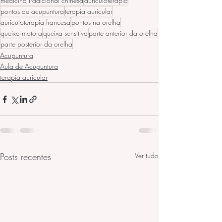
medicina tradicional chinesa
auriculoterapia
pontos de acupuntura
terapia auricular
auriculoterapia francesa
pontos na orelha
queixa motora
queixa sensitiva
parte anterior da orelha
parte posterior da orelha
Acupuntura
Aula de Acupuntura
terapia auricular
Posts recentes
Ver tudo