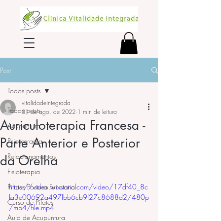
Post
Todos posts
vitalidadeintegrada
Todos posts
31 de ago. de 2022
1 min de leitura
Auriculoterapia Francesa -
Acupuntura
Parte Anterior e Posterior
Psicoterapia
Relacionamentos
da Orelha
Fisioterapia
Pilates Postura Funcional
https://video.wixstatic.com/video/17df40_8c
fa3e00692a497fbb6cb9f27c8688d2/480p
Curso de Pilates
/mp4/file.mp4
Aula de Acupuntura