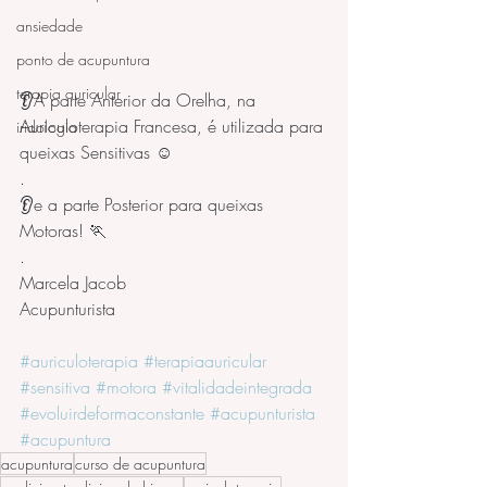
ansiedade
ponto de acupuntura
terapia auricular
👂A parte Anterior da Orelha, na 
Auriculoterapia Francesa, é utilizada para 
iridologia
queixas Sensitivas ☺️
.
👂e a parte Posterior para queixas 
Motoras! 🏃
.
Marcela Jacob
Acupunturista
#auriculoterapia
#terapiaauricular
#sensitiva
#motora
#vitalidadeintegrada
#evoluirdeformaconstante
#acupunturista
#acupuntura
acupuntura
curso de acupuntura