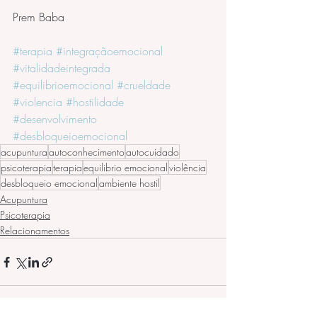
Prem Baba
#terapia
#integraçãoemocional
#vitalidadeintegrada
#equilibrioemocional
#crueldade
#violencia
#hostilidade
#desenvolvimento
#desbloqueioemocional
acupuntura
autoconhecimento
autocuidado
psicoterapia
terapia
equilibrio emocional
violência
desbloqueio emocional
ambiente hostil
Acupuntura
Psicoterapia
Relacionamentos