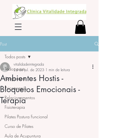
Post
Todos posts
vitalidadeintegrada
Todos posts
24 de jul. de 2023
1 min de leitura
Ambientes Hostis -
Acupuntura
Bloqueios Emocionais -
Psicoterapia
Relacionamentos
Terapia
Fisioterapia
Pilates Postura Funcional
Curso de Pilates
Aula de Acupuntura