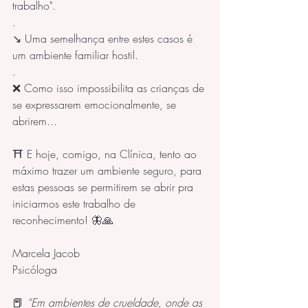
trabalho".
.
↘️ Uma semelhança entre estes casos é 
um ambiente familiar hostil.
.
❌ Como isso impossibilita as crianças de 
se expressarem emocionalmente, se 
abrirem...
⛩️ E hoje, comigo, na Clínica, tento ao 
máximo trazer um ambiente seguro, para 
estas pessoas se permitirem se abrir pra 
iniciarmos este trabalho de 
reconhecimento! 🦋🙏
Marcela Jacob
Psicóloga
📕 
“Em ambientes de crueldade, onde as 