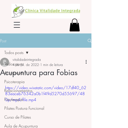
Post
Todos posts
vitalidadeintegrada
Todos posts
4 de jul. de 2022
1 min de leitura
Acupuntura para Fobias
Acupuntura
Psicoterapia
https://video.wixstatic.com/video/17df40_62
Relacionamentos
83eaceb76342a0b1f49d5270d55697/48
Fisioterapia
0p/mp4/file.mp4
Pilates Postura Funcional
Curso de Pilates
Aula de Acupuntura