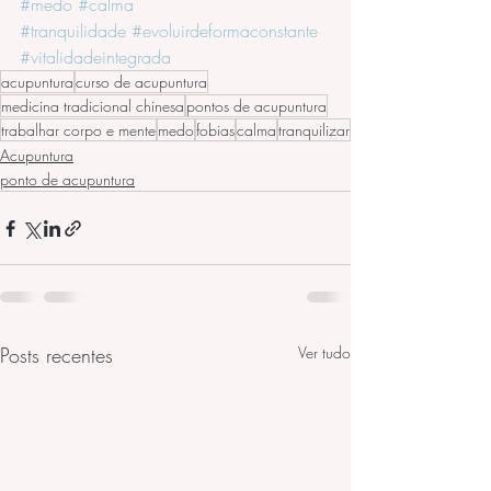
#medo
#calma
#tranquilidade
#evoluirdeformaconstante
#vitalidadeintegrada
acupuntura
curso de acupuntura
medicina tradicional chinesa
pontos de acupuntura
trabalhar corpo e mente
medo
fobias
calma
tranquilizar
Acupuntura
ponto de acupuntura
Posts recentes
Ver tudo