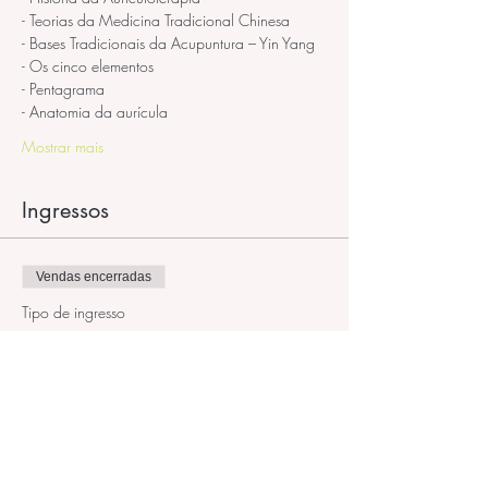
- Teorias da Medicina Tradicional Chinesa
- Bases Tradicionais da Acupuntura – Yin Yang
- Os cinco elementos
- Pentagrama
- Anatomia da aurícula
Mostrar mais
Ingressos
Vendas encerradas
Tipo de ingresso
Curso Terapia Auricular Chines
Preço
R$ 460,00