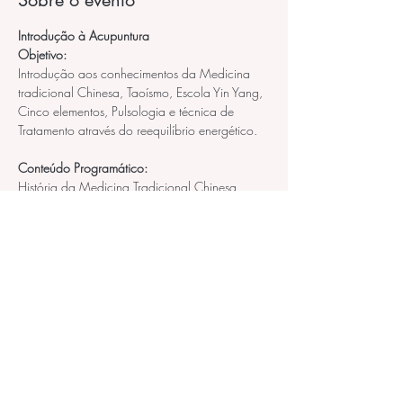
Sobre o evento
Introdução à Acupuntura
Objetivo:
Introdução aos conhecimentos da Medicina 
tradicional Chinesa, Taoísmo, Escola Yin Yang, 
Cinco elementos, Pulsologia e técnica de 
Tratamento através do reequilíbrio energético.
Conteúdo Programático:
História da Medicina Tradicional Chinesa 
Introdução e Bases da Acupuntura 
Mostrar mais