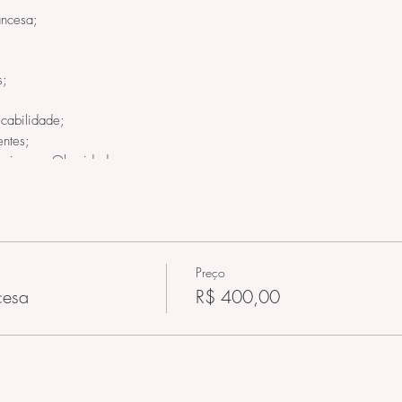
ancesa;
s;
icabilidade;
entes;
bagismo e Obesidade;
médio completo.
Preço
cesa
R$ 400,00
das 08h às 18h