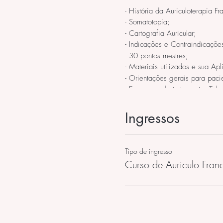
- História da Auriculoterapia Fr
- Somatotopia;
- Cartografia Auricular;
- Indicações e Contraindicaçõe
- 30 pontos mestres;
- Materiais utilizados e sua Apl
- Orientações gerais para paci
- Esquemas de tratamento: Ta
- Referências Bibliográficas;
- Aula Prática.
Ingressos
Público Alvo:
Formação Profissional: Ensino 
Tipo de ingresso
Curso de Auriculo Fran
Carga horária:
20 horas, sábado e domingo 
Ministrante:
Dra. Paula Pereira da Silva