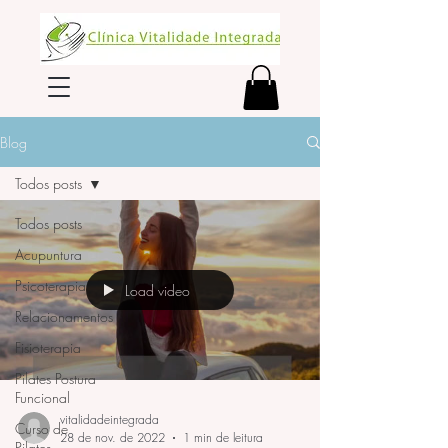
Blog
Todos posts
Todos posts
Acupuntura
Psicoterapia
Load video
Relacionamentos
Fisioterapia
Pilates Postura
Funcional
vitalidadeintegrada
Curso de
28 de nov. de 2022
1 min de leitura
Pilates