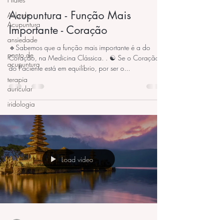
Acupuntura - Função Mais
Aula de
Acupuntura
Importante - Coração
ansiedade
🔹Sabemos que a função mais importante é a do
ponto de
Coração, na Medicina Clássica. . ☯️ Se o Coração
acupuntura
do Paciente está em equilíbrio, por ser o...
terapia
auricular
iridologia
Load video