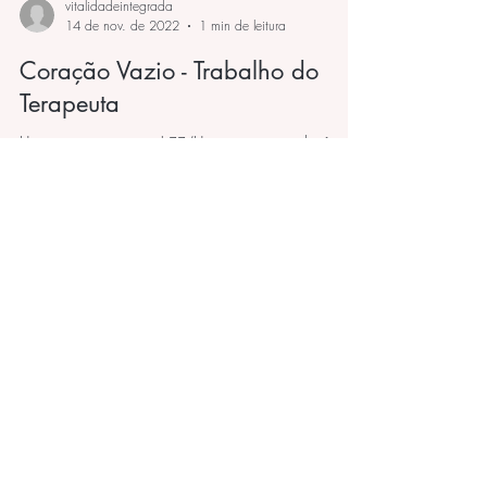
vitalidadeintegrada
14 de nov. de 2022
1 min de leitura
Coração Vazio - Trabalho do
Terapeuta
Um texto para respirar! 🧘‍♀️ (Um texto antigo chinês que
fala das propriedades principais do Coração, que
pode ser associada ao trabalho...
© 2017 Clínica Vitalidade Integrada. Todos os
direitos reservados.
RE: 6977-SP
CNPJ
12.410.066
/0001-39
Rua Purpurina, 155 - Conjunto 96 - Vila
Madalena - São Paulo - SP