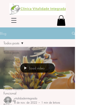
Blog
Todos posts
Todos posts
Acupuntura
Psicoterapia
Load video
Relacionamentos
Fisioterapia
Pilates Postura
Funcional
vitalidadeintegrada
Curso de
8 de nov. de 2022
1 min de leitura
Pilates