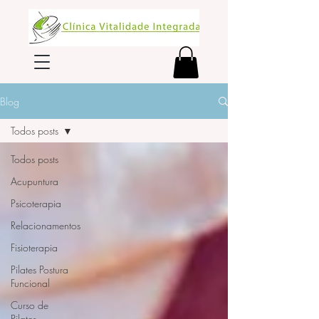
Blog
Todos posts
Todos posts
Acupuntura
Psicoterapia
Relacionamentos
Fisioterapia
Pilates Postura
Funcional
Curso de
Pilates