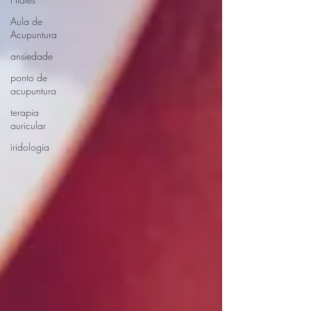
Aula de
Acupuntura
ansiedade
ponto de
acupuntura
terapia
auricular
iridologia