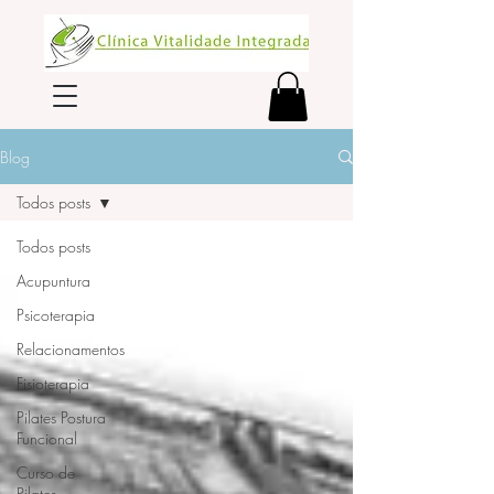
Blog
Todos posts
Todos posts
Acupuntura
Psicoterapia
Relacionamentos
Fisioterapia
Pilates Postura
Funcional
Curso de
Pilates