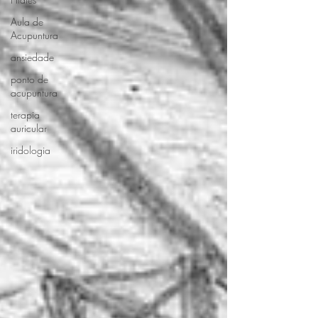
Aula de
Acupuntura
ansiedade
ponto de
acupuntura
terapia
auricular
iridologia