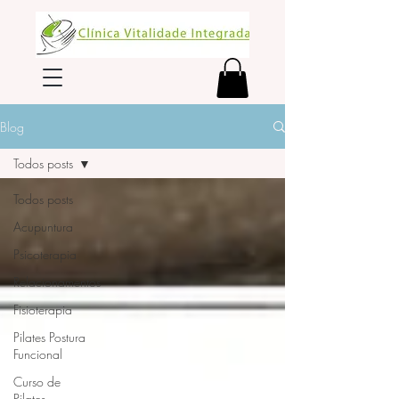
Blog
Todos posts
Todos posts
Acupuntura
Psicoterapia
Relacionamentos
Fisioterapia
Pilates Postura
Funcional
Curso de
Pilates