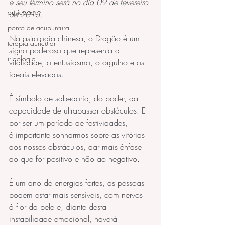
e seu término será no dia 09 de fevereiro 
ansiedade
de 2013.
ponto de acupuntura
Na astrologia chinesa, o Dragão é um 
terapia auricular
signo poderoso que representa a 
iridologia
vitalidade, o entusiasmo, o orgulho e os 
ideais elevados.
É símbolo de sabedoria, do poder, da 
capacidade de ultrapassar obstáculos. E 
por ser um período de festividades, 
é importante sonharmos sobre as vitórias 
dos nossos obstáculos, dar mais ênfase 
ao que for positivo e não ao negativo.
É um ano de energias fortes, as pessoas 
podem estar mais sensíveis, com nervos 
à flor da pele e, diante desta 
instabilidade emocional, haverá 