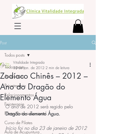
Post
Todos posts
Vitalidade Integrada
Todos posts
30 de jan. de 2012
2 min de leitura
Zodíaco Chinês – 2012 –
Acupuntura
Ano do Dragão do
Psicoterapia
Relacionamentos
Elemento Água
Fisioterapia
O ano de 2012 será regido pelo 
Pilates Postura Funcional
Dragão do elemento Água.
Curso de Pilates
Início foi no dia 23 de janeiro de 2012 
Aula de Acupuntura