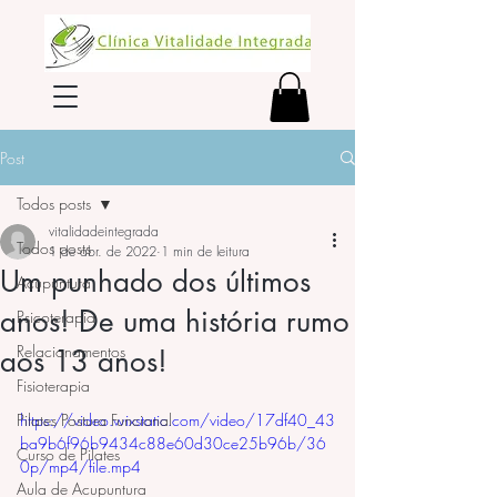
Post
Todos posts
vitalidadeintegrada
Todos posts
1 de abr. de 2022
1 min de leitura
Um punhado dos últimos
Acupuntura
anos! De uma história rumo
Psicoterapia
Relacionamentos
aos 13 anos!
Fisioterapia
Pilates Postura Funcional
https://video.wixstatic.com/video/17df40_43
ba9b6f96b9434c88e60d30ce25b96b/36
Curso de Pilates
0p/mp4/file.mp4
Aula de Acupuntura