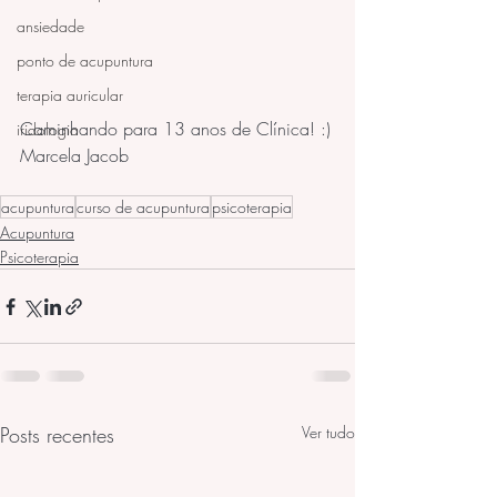
ansiedade
ponto de acupuntura
terapia auricular
Caminhando para 13 anos de Clínica! :)
iridologia
Marcela Jacob
acupuntura
curso de acupuntura
psicoterapia
Acupuntura
Psicoterapia
Posts recentes
Ver tudo