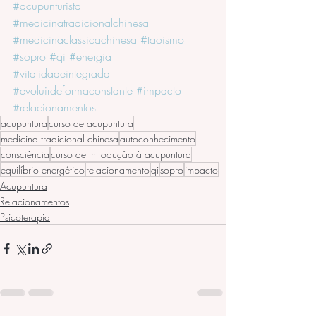
#acupunturista
#medicinatradicionalchinesa
#medicinaclassicachinesa
#taoismo
#sopro
#qi
#energia
#vitalidadeintegrada
#evoluirdeformaconstante
#impacto
#relacionamentos
acupuntura
curso de acupuntura
medicina tradicional chinesa
autoconhecimento
consciência
curso de introdução à acupuntura
equilíbrio energético
relacionamento
qi
sopro
impacto
Acupuntura
Relacionamentos
Psicoterapia