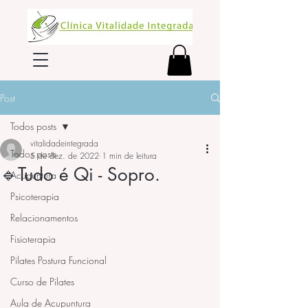
Post
Todos posts
vitalidadeintegrada
Todos posts
5 de dez. de 2022
1 min de leitura
🔹Tudo é Qi - Sopro.
Acupuntura
Psicoterapia
Relacionamentos
Fisioterapia
Pilates Postura Funcional
Curso de Pilates
Aula de Acupuntura