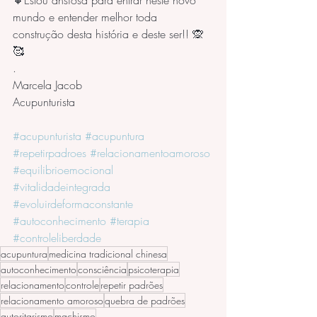
🔸Estou ansiosa para entrar neste novo 
mundo e entender melhor toda 
construção desta história e deste ser!! 🙊
🥰
.
Marcela Jacob
Acupunturista
#acupunturista
#acupuntura
#repetirpadroes
#relacionamentoamoroso
#equilibrioemocional
#vitalidadeintegrada
#evoluirdeformaconstante
#autoconhecimento
#terapia
#controleliberdade
acupuntura
medicina tradicional chinesa
autoconhecimento
consciência
psicoterapia
relacionamento
controle
repetir padrões
relacionamento amoroso
quebra de padrões
autoritarismo
machismo