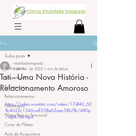
Post
Todos posts
vitalidadeintegrada
Todos posts
3 de out. de 2022
1 min de leitura
Tati - Uma Nova História -
Acupuntura
Relacionamento Amoroso
Psicoterapia
Relacionamentos
https://video.wixstatic.com/video/17df40_60
Fisioterapia
ffc4622c1346ca8558e62aac58b7fb/480p
Pilates Postura Funcional
/mp4/file.mp4
Curso de Pilates
Aula de Acupuntura