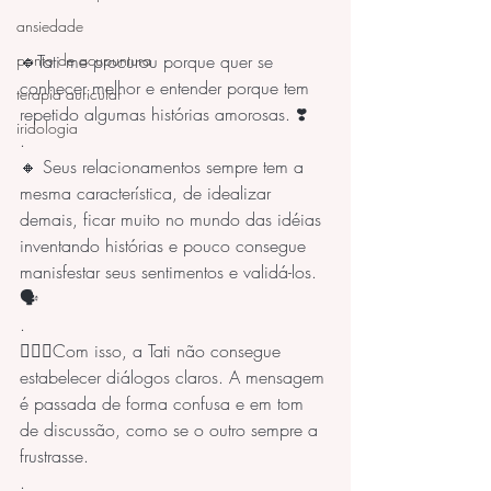
ansiedade
🔹Tati me procurou porque quer se 
ponto de acupuntura
conhecer melhor e entender porque tem 
terapia auricular
repetido algumas histórias amorosas. ❣️
iridologia
.
🔸 Seus relacionamentos sempre tem a 
mesma característica, de idealizar 
demais, ficar muito no mundo das idéias 
inventando histórias e pouco consegue 
manisfestar seus sentimentos e validá-los. 
🗣️
.
🤦🏻‍♀️Com isso, a Tati não consegue 
estabelecer diálogos claros. A mensagem 
é passada de forma confusa e em tom 
de discussão, como se o outro sempre a 
frustrasse. 
.