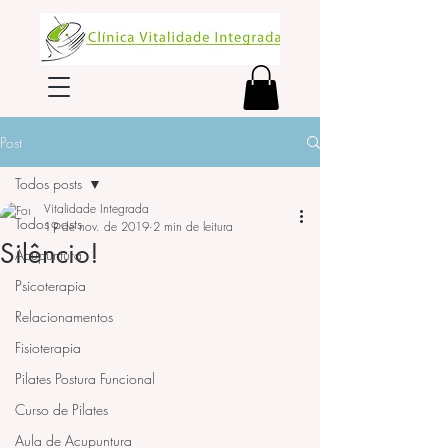
Post
Todos posts
Vitalidade Integrada
Todos posts
19 de nov. de 2019
2 min de leitura
Silêncio!
Acupuntura
Psicoterapia
Relacionamentos
Fisioterapia
Pilates Postura Funcional
Curso de Pilates
Aula de Acupuntura