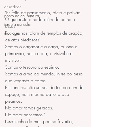
ansiedade
"És feito de pensamento, afeto e paixão.
ponto de acupuntura
O que resta é nada além de carne e 
terapia auricular
ossos.
Por que nos falam de templos de oração, 
iridologia
de atos piedosos?  
Somos o caçador e a caça, outono e 
primavera, noite e dia, o visível e o 
invisível.
Somos o tesouro do espírito.
Somos a alma do mundo, livres do peso 
que vergasta o corpo.
Prisioneiros não somos do tempo nem do 
espaço, nem mesmo da terra que 
pisamos.
No amor fomos gerados.
No amor nascemos."
Esse trecho do meu poema favorito, 