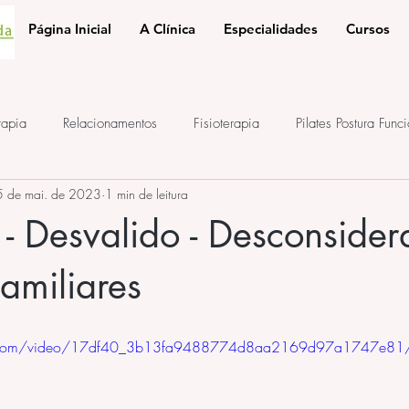
Página Inicial
A Clínica
Especialidades
Cursos
rapia
Relacionamentos
Fisioterapia
Pilates Postura Func
5 de mai. de 2023
1 min de leitura
e
ponto de acupuntura
terapia auricular
iridologia
 - Desvalido - Desconsider
amiliares
atic.com/video/17df40_3b13fa9488774d8aa2169d97a1747e81