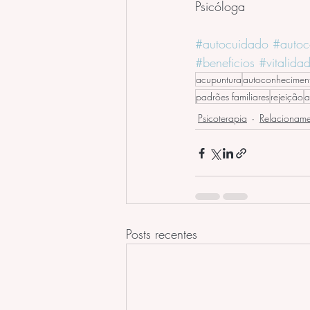
Psicóloga
#autocuidado
#autoc
#beneficios
#vitalida
acupuntura
autoconhecimen
padrões familiares
rejeição
a
Psicoterapia
Relacioname
Posts recentes