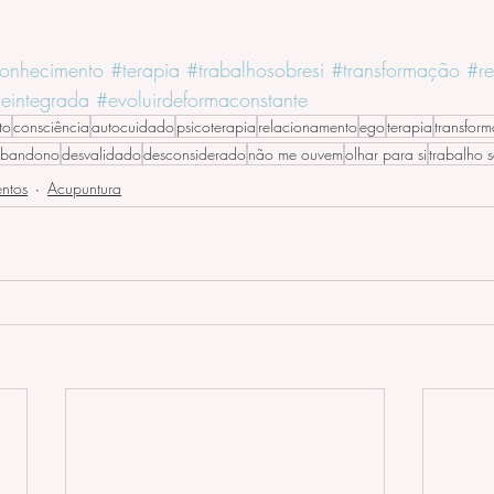
onhecimento
#terapia
#trabalhosobresi
#transformação
#re
deintegrada
#evoluirdeformaconstante
to
consciência
autocuidado
psicoterapia
relacionamento
ego
terapia
transfor
bandono
desvalidado
desconsiderado
não me ouvem
olhar para si
trabalho 
ntos
Acupuntura