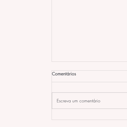
Formas de Manipular as
Comentários
Agulhas na Acupuntura
Formas diferentes de aplicar
acupuntura e mexer nas agulhas.
Escreva um comentário