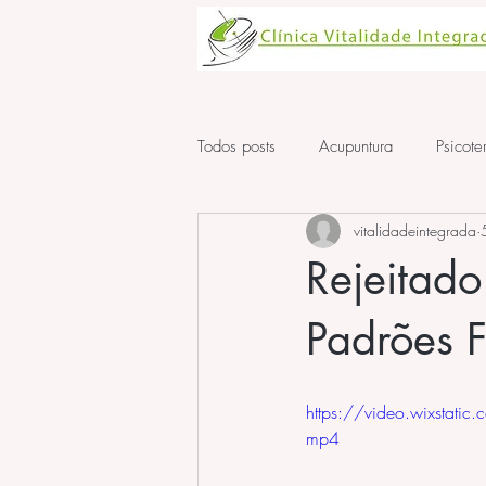
Todos posts
Acupuntura
Psicote
vitalidadeintegrada
Aula de Acupuntura
ansiedad
Rejeitado
Padrões F
https://video.wixst
mp4