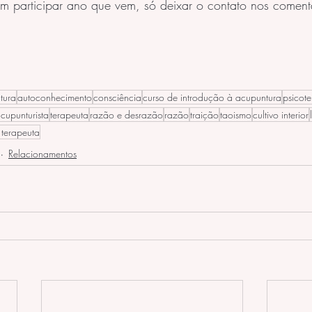
em participar ano que vem, só deixar o contato nos coment
tura
autoconhecimento
consciência
curso de introdução à acupuntura
psicote
cupunturista
terapeuta
razão e desrazão
razão
traição
taoismo
cultivo interior
terapeuta
Relacionamentos