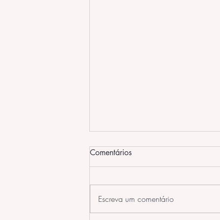
Formas de Manipular as
Comentários
Agulhas na Acupuntura
Formas diferentes de aplicar
acupuntura e mexer nas agulhas.
Escreva um comentário