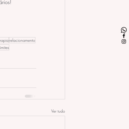
ários!
rapia
relacionamento
limites
Ver tudo