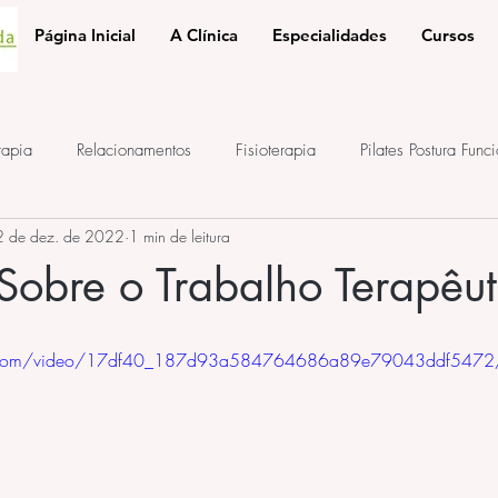
Página Inicial
A Clínica
Especialidades
Cursos
rapia
Relacionamentos
Fisioterapia
Pilates Postura Func
2 de dez. de 2022
1 min de leitura
e
ponto de acupuntura
terapia auricular
iridologia
 Sobre o Trabalho Terapêut
atic.com/video/17df40_187d93a584764686a89e79043ddf5472