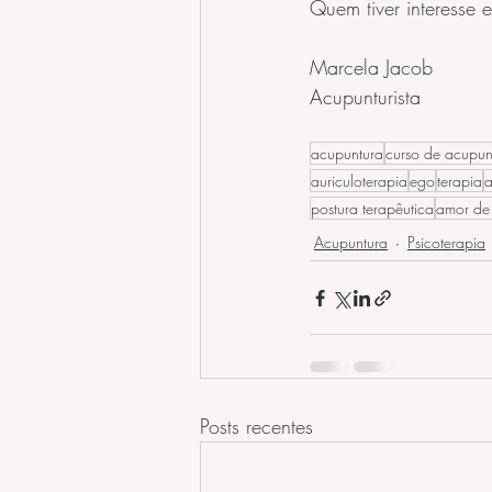
Quem tiver interesse 
Marcela Jacob
Acupunturista
acupuntura
curso de acupun
auriculoterapia
ego
terapia
a
postura terapêutica
amor de 
Acupuntura
Psicoterapia
Posts recentes