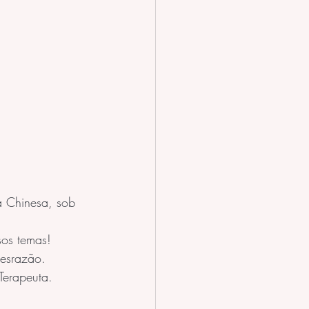
a Chinesa, sob 
sos temas!
esrazão. 
Terapeuta.