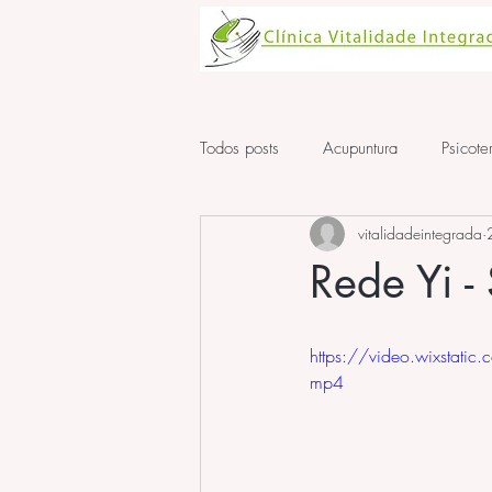
Todos posts
Acupuntura
Psicote
vitalidadeintegrada
Aula de Acupuntura
ansiedad
Rede Yi -
https://video.wixst
mp4