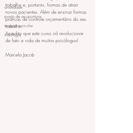
trabalho e, portanto, formas de atrair 
ansiedade
novos pacientes. Além de ensinar formas 
ponto de acupuntura
práticas de controle orçamentário do seu 
terapia auricular
trabalho.
Acredito que este curso irá revolucionar 
iridologia
de fato a vida de muitos psicólogos!
Marcela Jacob