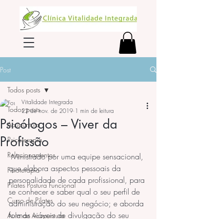
Post
Todos posts
Vitalidade Integrada
Todos posts
22 de nov. de 2019
1 min de leitura
Psicólogos – Viver da
Acupuntura
Profissão
Psicoterapia
Relacionamentos
 Ministrado por uma equipe sensacional, 
que elabora aspectos pessoais da 
Fisioterapia
personalidade de cada profissional, para 
Pilates Postura Funcional
se conhecer e saber qual o seu perfil de 
Curso de Pilates
administração do seu negócio; e aborda 
formas viáveis de divulgação do seu 
Aula de Acupuntura