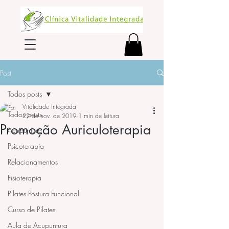
Post
Todos posts
Vitalidade Integrada
Todos posts
22 de nov. de 2019
1 min de leitura
Promoção Auriculoterapia
Acupuntura
Psicoterapia
Relacionamentos
Fisioterapia
Pilates Postura Funcional
Curso de Pilates
Aula de Acupuntura