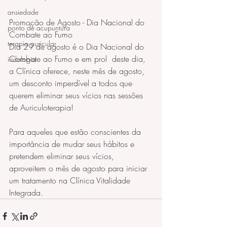
ansiedade
Promoção de Agosto - Dia Nacional do 
ponto de acupuntura
Combate ao Fumo
terapia auricular
Dia 29 de agosto é o Dia Nacional do 
Combate ao Fumo e em prol  deste dia, 
iridologia
a Clínica oferece, neste mês de agosto, 
um desconto imperdível a todos que 
querem eliminar seus vícios nas sessões 
de Auriculoterapia!
Para aqueles que estão conscientes da 
importância de mudar seus hábitos e 
pretendem eliminar seus vícios, 
aproveitem o mês de agosto para iniciar 
um tratamento na Clínica Vitalidade 
Integrada.