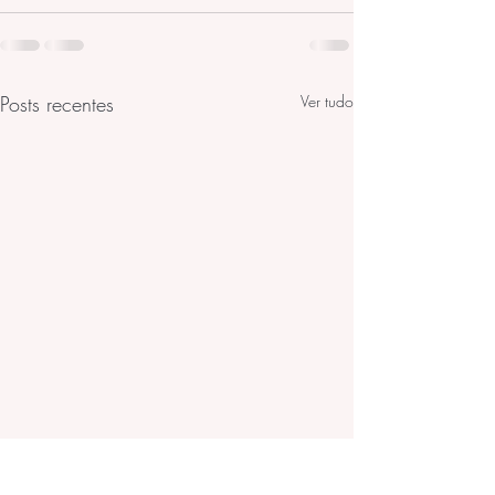
Posts recentes
Ver tudo
Formas de Manipular as
Como tratar Impu