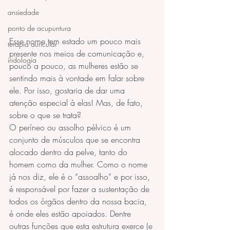
ansiedade
ponto de acupuntura
Esse nome tem estado um pouco mais 
terapia auricular
presente nos meios de comunicação e, 
iridologia
pouco a pouco, as mulheres estão se 
sentindo mais à vontade em falar sobre 
ele. Por isso, gostaria de dar uma 
atenção especial à elas! Mas, de fato, 
sobre o que se trata?
O períneo ou assolho pélvico é um 
conjunto de músculos que se encontra 
alocado dentro da pelve, tanto do 
homem como da mulher. Como o nome 
já nos diz, ele é o “assoalho” e por isso, 
é responsável por fazer a sustentação de 
todos os órgãos dentro da nossa bacia, 
é onde eles estão apoiados. Dentre 
outras funções que esta estrutura exerce (e 