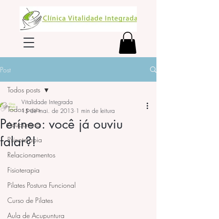
Post
Todos posts
Vitalidade Integrada
Todos posts
15 de mai. de 2013
1 min de leitura
Períneo: você já ouviu
Acupuntura
falar?!
Psicoterapia
Relacionamentos
Fisioterapia
Pilates Postura Funcional
Curso de Pilates
Aula de Acupuntura