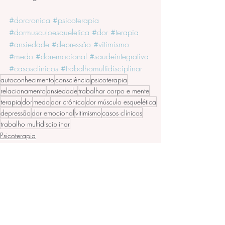
#dorcronica
#psicoterapia
#dormusculoesqueletica
#dor
#terapia
#ansiedade
#depressão
#vitimismo
#medo
#doremocional
#saudeintegrativa
#casosclinicos
#trabalhomultidisciplinar
autoconhecimento
consciência
psicoterapia
relacionamento
ansiedade
trabalhar corpo e mente
terapia
dor
medo
dor crônica
dor músculo esquelética
depressão
dor emocional
vitimismo
casos clínicos
trabalho multidisciplinar
Psicoterapia
Relacionamentos
ansiedade