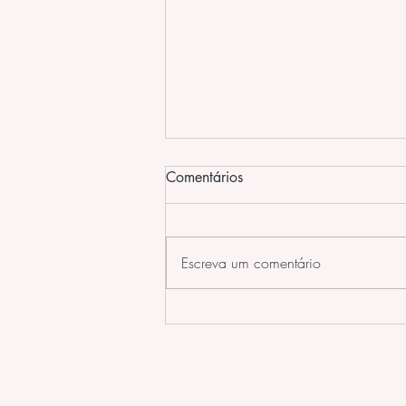
Comentários
Escreva um comentário
Pontos de Acupuntura para
Tratamentos Psicológicos e
Espirituais