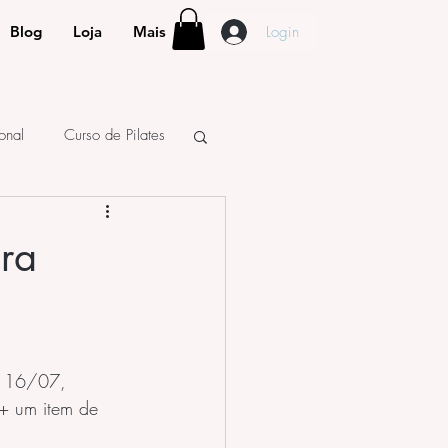
Login
Blog
Loja
Mais
ional
Curso de Pilates
ira
a 16/07, 
+ um item de 