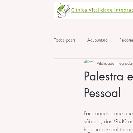
Todos posts
Acupuntura
Psicote
Vitalidade Integrada
Aula de Acupuntura
ansiedad
Palestra 
Pessoal
Para aqueles que que
sábado, das 9h30 as
higiêne pessoal (doaç