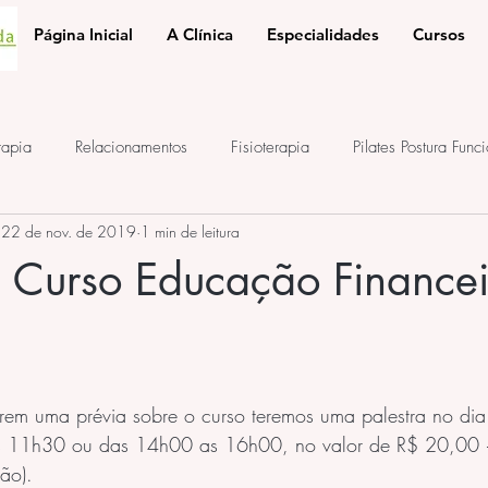
Página Inicial
A Clínica
Especialidades
Cursos
rapia
Relacionamentos
Fisioterapia
Pilates Postura Func
22 de nov. de 2019
1 min de leitura
e
ponto de acupuntura
terapia auricular
iridologia
e Curso Educação Finance
rem uma prévia sobre o curso teremos uma palestra no di
 11h30 ou das 14h00 as 16h00, no valor de R$ 20,00 
ão).