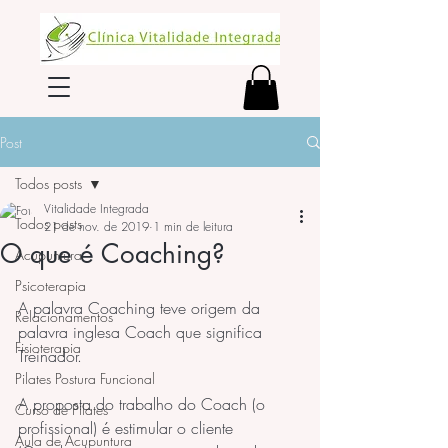
Post
Todos posts
Vitalidade Integrada
Todos posts
21 de nov. de 2019
1 min de leitura
O que é Coaching?
Acupuntura
Psicoterapia
A palavra Coaching teve origem da 
Relacionamentos
palavra inglesa Coach que significa 
Fisioterapia
Treinador.
Pilates Postura Funcional
A proposta do trabalho do Coach (o 
Curso de Pilates
profissional) é estimular o cliente 
Aula de Acupuntura