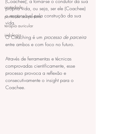
(Coachee), a tornar-se o condutor da sua 
ansiedade
própria vida, ou seja, ser ele (Coachee) 
o responsável pela construção da sua 
ponto de acupuntura
vida.
terapia auricular
iridologia
O Coaching é um 
processo de parceira
entre ambos e com foco no futuro.
Através de ferramentas e técnicas 
comprovadas cientificamente, esse 
processo provoca a reflexão e 
consecutivamente o insight para o 
Coachee. 