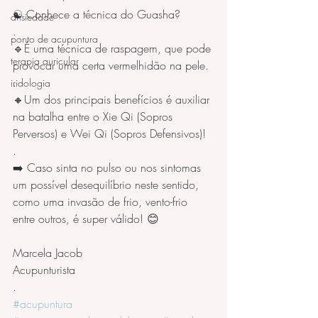
☯️ Conhece a técnica do Guasha? 
ansiedade
.
ponto de acupuntura
🔹É uma técnica de raspagem, que pode 
terapia auricular
provocar uma certa vermelhidão na pele. 
.
iridologia
🔸Um dos principais benefícios é auxiliar 
na batalha entre o Xie Qi (Sopros 
Perversos) e Wei Qi (Sopros Defensivos)! 
.
➡️ Caso sinta no pulso ou nos sintomas 
um possível desequilíbrio neste sentido, 
como uma invasão de frio, vento-frio 
entre outros, é super válido! 😊
Marcela Jacob
Acupunturista
.
#acupuntura