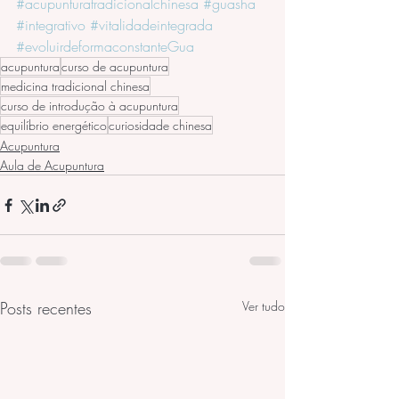
#acupunturatradicionalchinesa
#guasha
#integrativo
#vitalidadeintegrada
#evoluirdeformaconstanteGua
acupuntura
curso de acupuntura
medicina tradicional chinesa
curso de introdução à acupuntura
equilíbrio energético
curiosidade chinesa
Acupuntura
Aula de Acupuntura
Posts recentes
Ver tudo