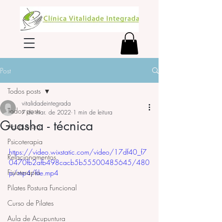
Post
Todos posts
vitalidadeintegrada
Todos posts
7 de mar. de 2022
1 min de leitura
Guasha - técnica
Acupuntura
Psicoterapia
https://video.wixstatic.com/video/17df40_f7
Relacionamentos
0470fb2afb498cacb5b55500485645/480
Fisioterapia
p/mp4/file.mp4
Pilates Postura Funcional
Curso de Pilates
Aula de Acupuntura