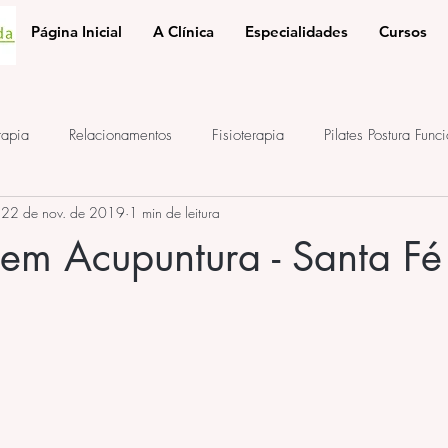
Página Inicial
A Clínica
Especialidades
Cursos
rapia
Relacionamentos
Fisioterapia
Pilates Postura Func
22 de nov. de 2019
1 min de leitura
e
ponto de acupuntura
terapia auricular
iridologia
em Acupuntura - Santa Fé