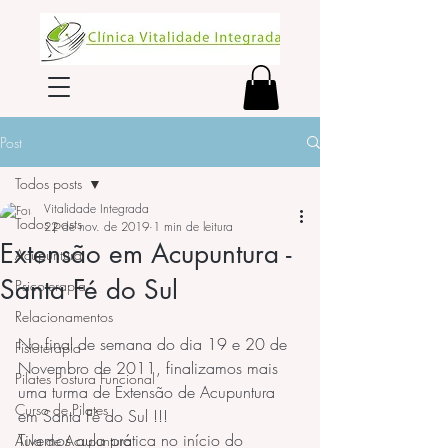
Post
Todos posts
Vitalidade Integrada
Todos posts
22 de nov. de 2019
1 min de leitura
Extensão em Acupuntura -
Acupuntura
Santa Fé do Sul
Psicoterapia
Relacionamentos
No final de semana do dia 19 e 20 de 
Fisioterapia
Novembro de 2011, finalizamos mais 
Pilates Postura Funcional
uma turma de Extensão de Acupuntura 
Curso de Pilates
em Santa Fé do Sul !!!
Tivemos aula prática no início do 
Aula de Acupuntura