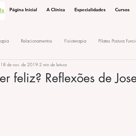
Página Inicial
A Clínica
Especialidades
Cursos
rapia
Relacionamentos
Fisioterapia
Pilates Postura Func
18 de nov. de 2019
2 min de leitura
e
ponto de acupuntura
terapia auricular
iridologia
ser feliz? Reflexões de Jos