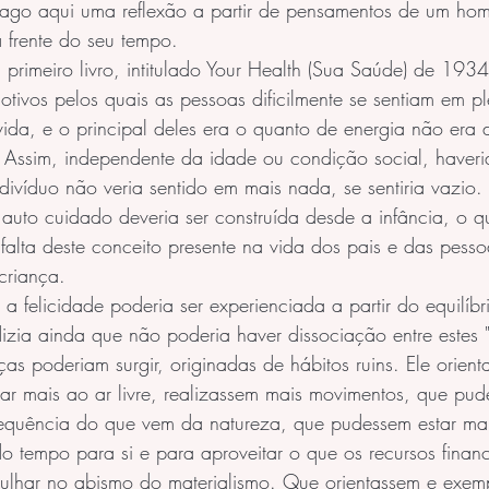
 Trago aqui uma reflexão a partir de pensamentos de um ho
 frente do seu tempo.
u primeiro livro, intitulado Your Health (Sua Saúde) de 193
tivos pelos quais as pessoas dificilmente se sentiam em p
ida, e o principal deles era o quanto de energia não era 
 Assim, independente da idade ou condição social, haveri
víduo não veria sentido em mais nada, se sentiria vazio.
auto cuidado deveria ser construída desde a infância, o q
falta deste conceito presente na vida dos pais e das pess
criança.
 a felicidade poderia ser experienciada a partir do equilíbr
 dizia ainda que não poderia haver dissociação entre estes 
as poderiam surgir, originadas de hábitos ruins. Ele orient
ar mais ao ar livre, realizassem mais movimentos, que pud
requência do que vem da natureza, que pudessem estar ma
 tempo para si e para aproveitar o que os recursos finan
gulhar no abismo do materialismo. Que orientassem e exemp