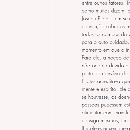
entre outros fatores.
como muitos dizem, a
Joseph Pilates, em se
convicção sobre os mo
todos os campos da v
para o auto cuidado.
momento em que o indi
Para ele, a noção de 
não ocorria devido a 
parte do convívio da 
Pilates acreditava que
mente e espírito. Ele
se houvesse, as doenç
pessoas pudessem est
alimentar com mais f
consigo mesmas, tendo
lhe oferecer sem mer