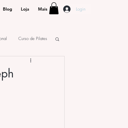
Login
Blog
Loja
Mais
ional
Curso de Pilates
eph