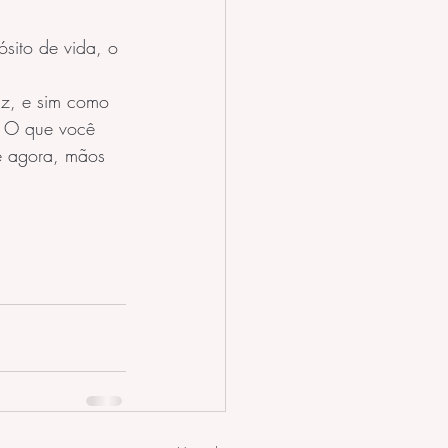
sito de vida, o 
az, e sim como  
  O que você 
é agora, mãos 