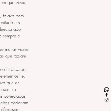
mem que viveu, 
4, falava com 
lenitude em 
direcionado 
a sempre o 
ue muitas vezes 
oas que faziam 
io entre corpo, 
"elementos” e, 
ava que as 
essem se 
is conectadas 
ceiros poderiam 
lificassem 