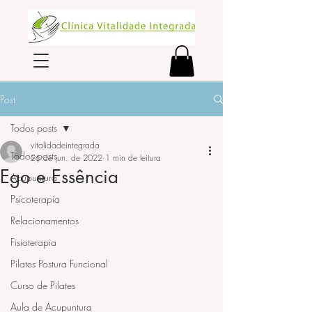
Post
Todos posts
vitalidadeintegrada
Todos posts
26 de jun. de 2022
1 min de leitura
Ego e Essência
Acupuntura
Psicoterapia
Relacionamentos
Fisioterapia
Pilates Postura Funcional
Curso de Pilates
Aula de Acupuntura