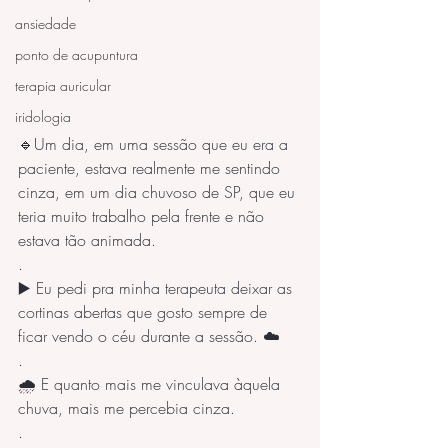
ansiedade
ponto de acupuntura
terapia auricular
iridologia
🔹Um dia, em uma sessão que eu era a 
paciente, estava realmente me sentindo 
cinza, em um dia chuvoso de SP, que eu 
teria muito trabalho pela frente e não 
estava tão animada.
.
▶️ Eu pedi pra minha terapeuta deixar as 
cortinas abertas que gosto sempre de 
ficar vendo o céu durante a sessão. ☁️
.
🌧️ E quanto mais me vinculava àquela 
chuva, mais me percebia cinza.
.