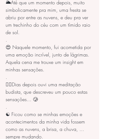
🌥️Até que um momento depois, muito 
simbolicamente pra mim, uma fresta se 
abriu por entre as nuvens, e deu pra ver 
um trechinho do céu com um tímido raio 
de sol.
.
😍 Naquele momento, fui acometida por 
uma emoção incrível, junto de lágrimas. 
Aquela cena me trouxe um insight em 
minhas sensações.
.
🧘‍♀️Dias depois ouvi uma meditação 
budista, que descreveu um pouco estas 
sensações... 🥲
.
☯️ Ficou como se minhas emoções e 
acontecimentos da minha vida fossem 
como as nuvens, a brisa, a chuva, ... 
sempre mudando.