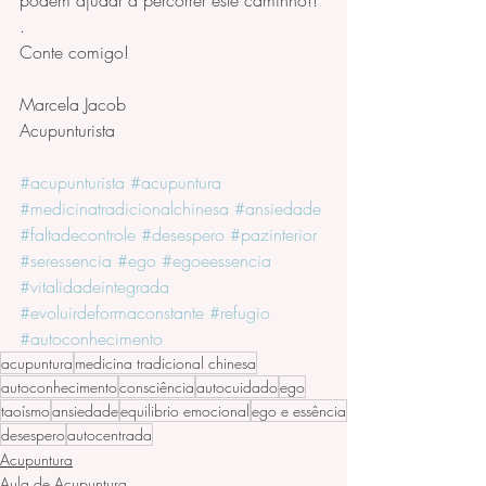
podem ajudar a percorrer este caminho!!
.
Conte comigo!
Marcela Jacob
Acupunturista
#acupunturista
#acupuntura
#medicinatradicionalchinesa
#ansiedade
#faltadecontrole
#desespero
#pazinterior
#seressencia
#ego
#egoeessencia
#vitalidadeintegrada
#evoluirdeformaconstante
#refugio
#autoconhecimento
acupuntura
medicina tradicional chinesa
autoconhecimento
consciência
autocuidado
ego
taoísmo
ansiedade
equilibrio emocional
ego e essência
desespero
autocentrada
Acupuntura
Aula de Acupuntura